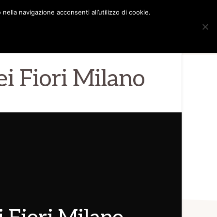
nella navigazione acconsenti all’utilizzo di cookie.
Sho
MANTI MILANO
Blog
Contatti
Sear
ei Fiori Milano