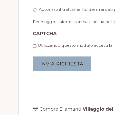
Autorizzo il trattamento dei miei dati 
Per maggiori informazioni sulla nostra polic
CAPTCHA
P
Utilizzando questo modulo accetti la 
r
i
v
a
c
y
*
Compro Diamanti
Villaggio dei 