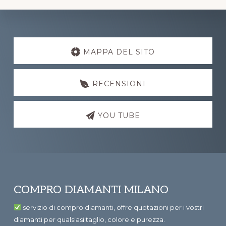
Explore
more
MAPPA DEL SITO
RECENSIONI
YOU TUBE
Footer
COMPRO DIAMANTI MILANO
servizio di compro diamanti, offre quotazioni per i vostri
diamanti per qualsiasi taglio, colore e purezza.