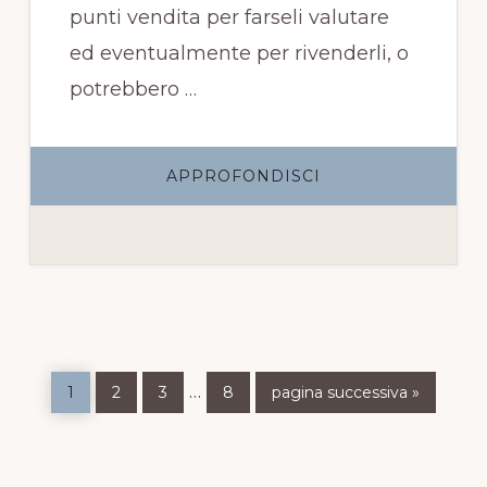
punti vendita per farseli valutare
ed eventualmente per rivenderli, o
potrebbero …
INFOVALUTAZION
APPROFONDISCI
DIAMANTI
Pagina
Pagina
Pagina
Pagina
Vai
Pagine
…
1
2
3
8
pagina successiva »
alla
interim
omesse