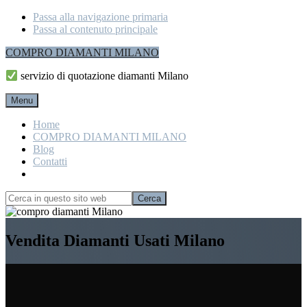
Passa alla navigazione primaria
Passa al contenuto principale
COMPRO DIAMANTI MILANO
servizio di quotazione diamanti Milano
Menu
Home
COMPRO DIAMANTI MILANO
Blog
Contatti
Show
Search
Cerca
in
Hide
questo
Search
Explore
sito
Vendita Diamanti Usati Milano
more
web