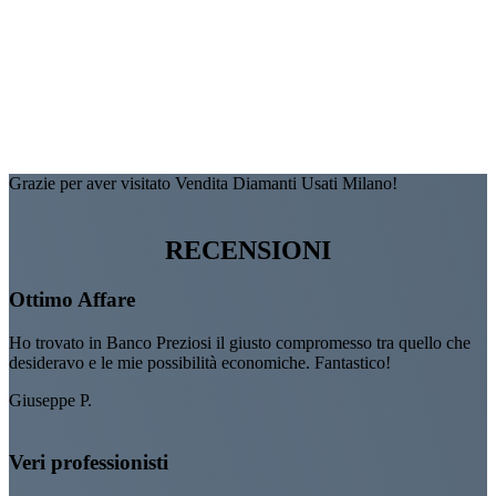
Grazie per aver visitato Vendita Diamanti Usati Milano!
RECENSIONI
Ottimo Affare
Ho trovato in Banco Preziosi il giusto compromesso tra quello che
desideravo e le mie possibilità economiche. Fantastico!
Giuseppe P.
Veri professionisti