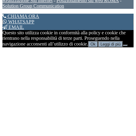
Realizzazione Siti Internet
-
Posizionamento siti web ROMA
-
Solution Group Communication
CHIAMA ORA
WHATSAPP
EMAIL
Questo sito utilizza cookie in conformità alla policy e cookie che
rientrano nella responsabilità di terze parti. Proseguendo nella
navigazione acconsenti all’utilizzo di cookie.
Ok
Leggi di più