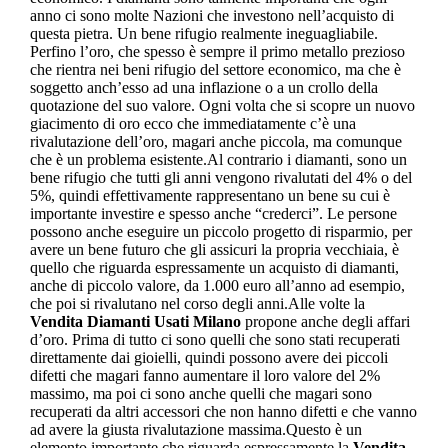
anno ci sono molte Nazioni che investono nell’acquisto di
questa pietra. Un bene rifugio realmente ineguagliabile.
Perfino l’oro, che spesso è sempre il primo metallo prezioso
che rientra nei beni rifugio del settore economico, ma che è
soggetto anch’esso ad una inflazione o a un crollo della
quotazione del suo valore. Ogni volta che si scopre un nuovo
giacimento di oro ecco che immediatamente c’è una
rivalutazione dell’oro, magari anche piccola, ma comunque
che è un problema esistente.Al contrario i diamanti, sono un
bene rifugio che tutti gli anni vengono rivalutati del 4% o del
5%, quindi effettivamente rappresentano un bene su cui è
importante investire e spesso anche “crederci”. Le persone
possono anche eseguire un piccolo progetto di risparmio, per
avere un bene futuro che gli assicuri la propria vecchiaia, è
quello che riguarda espressamente un acquisto di diamanti,
anche di piccolo valore, da 1.000 euro all’anno ad esempio,
che poi si rivalutano nel corso degli anni.Alle volte la
Vendita Diamanti Usati Milano
propone anche degli affari
d’oro. Prima di tutto ci sono quelli che sono stati recuperati
direttamente dai gioielli, quindi possono avere dei piccoli
difetti che magari fanno aumentare il loro valore del 2%
massimo, ma poi ci sono anche quelli che magari sono
recuperati da altri accessori che non hanno difetti e che vanno
ad avere la giusta rivalutazione massima.Questo è un
elemento importante che riguarda espressamente la
Vendita