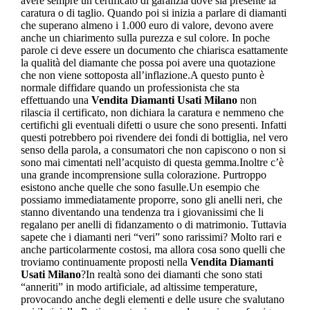
avere sempre un certificato di garanzia dove sia presente la
caratura o di taglio. Quando poi si inizia a parlare di diamanti
che superano almeno i 1.000 euro di valore, devono avere
anche un chiarimento sulla purezza e sul colore. In poche
parole ci deve essere un documento che chiarisca esattamente
la qualità del diamante che possa poi avere una quotazione
che non viene sottoposta all’inflazione.A questo punto è
normale diffidare quando un professionista che sta
effettuando una
Vendita Diamanti Usati Milano
non
rilascia il certificato, non dichiara la caratura e nemmeno che
certifichi gli eventuali difetti o usure che sono presenti. Infatti
questi potrebbero poi rivendere dei fondi di bottiglia, nel vero
senso della parola, a consumatori che non capiscono o non si
sono mai cimentati nell’acquisto di questa gemma.Inoltre c’è
una grande incomprensione sulla colorazione. Purtroppo
esistono anche quelle che sono fasulle.Un esempio che
possiamo immediatamente proporre, sono gli anelli neri, che
stanno diventando una tendenza tra i giovanissimi che li
regalano per anelli di fidanzamento o di matrimonio. Tuttavia
sapete che i diamanti neri “veri” sono rarissimi? Molto rari e
anche particolarmente costosi, ma allora cosa sono quelli che
troviamo continuamente proposti nella
Vendita Diamanti
Usati Milano
?In realtà sono dei diamanti che sono stati
“anneriti” in modo artificiale, ad altissime temperature,
provocando anche degli elementi e delle usure che svalutano