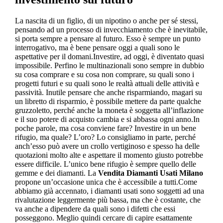
La nascita di un figlio, di un nipotino o anche per sé stessi,
pensando ad un processo di invecchiamento che è inevitabile,
si porta sempre a pensare al futuro. Esso è sempre un punto
interrogativo, ma è bene pensare oggi a quali sono le
aspettative per il domani.Investire, ad oggi, è diventato quasi
impossibile. Perfino le multinazionali sono sempre in dubbio
su cosa comprare e su cosa non comprare, su quali sono i
progetti futuri e su quali sono le realtà attuali delle attività e
passività. Inutile pensare che anche risparmiando, magari su
un libretto di risparmio, è possibile mettere da parte qualche
gruzzoletto, perché anche la moneta è soggetta all’inflazione
e il suo potere di acquisto cambia e si abbassa ogni anno.In
poche parole, ma cosa conviene fare? Investire in un bene
rifugio, ma quale? L’oro? Lo consigliamo in parte, perché
anch’esso può avere un crollo vertiginoso e spesso ha delle
quotazioni molto alte e aspettare il momento giusto potrebbe
essere difficile. L’unico bene rifugio è sempre quello delle
gemme e dei diamanti. La
Vendita Diamanti Usati Milano
propone un’occasione unica che è accessibile a tutti.Come
abbiamo già accennato, i diamanti usati sono soggetti ad una
rivalutazione leggermente più bassa, ma che è costante, che
va anche a dipendere da quali sono i difetti che essi
posseggono. Meglio quindi cercare di capire esattamente