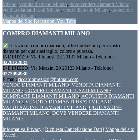
Milano
,
vendita diamanti Milano
,
dove vendere diamanti Milano
,
vendita diamanti usati Milano
,
vendo diamanti Milano
,
quotazione
diamanti Milano
,
Mappa del Sito
Recensioni
You Tube
Footer
COMPRO DIAMANTI MILANO
servizio di compro diamanti, offre quotazioni per i vostri
diamanti per qualsiasi taglio, colore e purezza.
INDIRIZZO: Via Piranesi, 22 20137 Milano - Telefono:
0270122033
INDIRIZZO: Via Mazzini 20 20123 Milano - Telefono:
0272094930
E-mail:
riccardopreziosi@hotmail.com
VENDO DIAMANTI MILANO
,
VENDITA DIAMANTI
MILANO
,
COMPRO DIAMANTI USATI MILANO
,
COMPRARE DIAMANTI MILANO
,
ACQUISTO DIAMANTI
MILANO
,
VENDITA DIAMANTI USATI MILANO
,
VALUTAZIONE DIAMANTI MILANO
,
QUOTAZIONE
DIAMANTI MILANO
,
DOVE VENDERE DIAMANTI
MILANO
Informativa Privacy
|
Richiesta Cancellazione Dati
|
Mappa del sito
|
Accedi