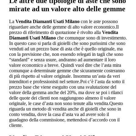
Le altre due tipologie di aste che sono
mirate ad un valore alto delle gemme
La
Vendita Diamanti Usati Milano
con le aste possono
riguardare anche delle gemme di alto valore economico.Il
prezzo di riferimento di quotazione è rivolto alla
Vendita
Diamanti Usati Milano
che comunque sono di investimento.
In questo caso si parla di gioielli che sono purissimi che sono
venduti ad un prezzo base di asta che è quello originale, ma
con la previsione che, non essendo relegati in tagli che sono
“standard” e senza usure, andranno ad aumentare il loro
valore economico a breve. Quindi vuol dire che l’asta mira
comunque a determinate gemme che sicuramente costeranno
di più rispetto al valore originale. Insomma un’asta da veri
intenditori e professionisti nel settore.Poi c’è l’asta da sotto il
prezzo base che viene eseguito con una svalutazione del
valore della gemma anche del 20%, ma dove se poi i rilanci
delle quote dei clienti non raggiungono almeno il valore
originale, le case d’asta non sono tenute alla vendita.Questo
riguarda un metodo di vendita anche di gioielli che sono in
conto vendita, dove la casa d’asta va ad avere solo il
guadagno della commissione, mettendosi d’accordo con il
cliente.