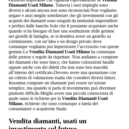
Diamanti Usati Milano
. Tuttavia i suoi impieghi sono
diversi e alcuni ancora non sono riconosciuti.Non vogliamo
negare e anzi meglio sottolineare che gli investimenti con gli
acquisti dei diamanti sono eseguiti da tantissimi imprenditori
e perfino dalle banche.Solo che li possiamo acquistare anche
quando si ha bisogno di fare una sostituzione delle gemme
nei gioielli di famiglia, se si desidera avere un gioiello su
commissione, con un’idea e un design privato dove
comunque vogliamo poi impreziosire l’accessorio con queste
gemme.La
Vendita Diamanti Usati Milano
ha comunque
delle pretese e regole da rispettare. Non andiamo a comprare
dei diamanti che sono fancy, che hanno colorazioni fasulle
oppure anche con dei difetti che non sono ben trascritti
all’interno del certificato.Devono avere una quotazione con
un criterio di valutazione esatta che consideri diversi fattori.
Insomma comprare un diamante può essere un’azione
semplice, ma quando si parla di investimento può diventare
piuttosto difficile.Meglio avere una piccola conoscenza di
quale siano le richieste per la
Vendita Diamanti Usati
Milano
, richieste che sono comunque a tutela del
consumatore o acquirente finale.
Vendita diamanti, usati un
investimento sul futuro