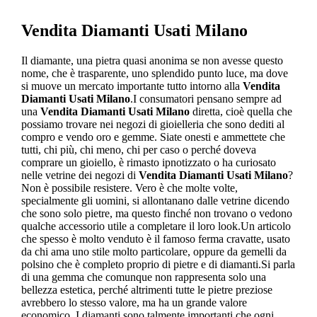
Vendita Diamanti Usati Milano
Il diamante, una pietra quasi anonima se non avesse questo
nome, che è trasparente, uno splendido punto luce, ma dove
si muove un mercato importante tutto intorno alla
Vendita
Diamanti Usati Milano
.I consumatori pensano sempre ad
una
Vendita Diamanti Usati Milano
diretta, cioè quella che
possiamo trovare nei negozi di gioielleria che sono dediti al
compro e vendo oro e gemme. Siate onesti e ammettete che
tutti, chi più, chi meno, chi per caso o perché doveva
comprare un gioiello, è rimasto ipnotizzato o ha curiosato
nelle vetrine dei negozi di
Vendita Diamanti Usati Milano
?
Non è possibile resistere. Vero è che molte volte,
specialmente gli uomini, si allontanano dalle vetrine dicendo
che sono solo pietre, ma questo finché non trovano o vedono
qualche accessorio utile a completare il loro look.Un articolo
che spesso è molto venduto è il famoso ferma cravatte, usato
da chi ama uno stile molto particolare, oppure da gemelli da
polsino che è completo proprio di pietre e di diamanti.Si parla
di una gemma che comunque non rappresenta solo una
bellezza estetica, perché altrimenti tutte le pietre preziose
avrebbero lo stesso valore, ma ha un grande valore
economico. I diamanti sono talmente importanti che ogni