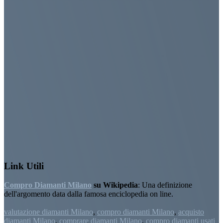
Link Utili
Compro Diamanti Milano
su Wikipedia
: Una definizione
dell'argomento data dalla famosa enciclopedia on line.
valutazione diamanti Milano
,
compro diamanti Milano
,
acquisto
diamanti Milano
,
comprare diamanti Milano
,
compro diamanti usati