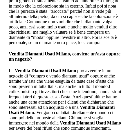
poi il gioiello.Praticamente si vanno ad annerire e a fumigare
in modo che la colorazione sia in esterno. Infatti poi si nota
che la purezza è stata “taroccata” perché non si vede più
all’interno della pietra, da cui si capisce che la colorazione è
artificiale.Comunque non vuol dire che il diamante valga
poco, anzi essi sono molto usati e anche molto venduti oltre
che richiesti, ma meglio valutare se è bene comprare un
diamante di “moda” oppure investire in altro. Poi la scelta è
personale, se un diamante nero piace, lo si compra.
Vendita Diamanti Usati Milano
, conviene un’asta oppure
un negozio?
La
Vendita Diamanti Usati Milano
può avvenire in un
negozio di “compro e vendo diamanti usati” oppure anche
tramite un’asta che viene eseguita da tante case d’asta che
sono presenti in tutta Italia, ma anche in tutto il mondo.I
collezionisti o gli investitori che se ne intendono, sono assidui
frequentatori di queste case d’asta. Anzi quest’ultime hanno
anche una certa attenzione per i clienti che dichiarano che
sono interessati ad un acquisto o a una
Vendita Diamanti
Usati Milano
. Vengono contattati direttamente quando ci
sono poi delle proposte allettanti.Chiunque si voglia
immergere nel mondo della
Vendita Diamanti Usati Milano
per avere dei beni rifugi che sono comunque importanti,