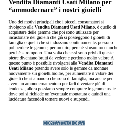
Vendita Diamanti Usati Milano
per
“ammodernare” i nostri gioielli
Uno dei motivi principali che i piccoli consumatori si
rivolgono alla
Vendita Diamanti Usati Milano
, è quello di
acquistare delle gemme che poi sono utilizzate per
incastonare dei gioielli che già si posseggono.I gioielli di
famiglia o quelli che si indossano continuamente, possono
poi perdere le gemme, per un urto, perché si usurano o anche
perché si rompono. Una volta che essi sono privi di queste
pietre diventano brutti da vedere e perdono molto valore.A
questo punto è possibile rivolgersi alla
Vendita Diamanti
Usati Milano
potendo avere solo le gemme da montare
nuovamente sui gioielli.Inoltre, per aumentare il valore dei
gioielli che si amano o che sono di famiglia, ma anche per
avere un ammodernamento o per farli diventare più di
tendenza, allora possiamo sempre comprare le gemme usate
dove poi si richiede un’eventuale montatura e quindi una
lucidatura facendoli tornare nuovi e stupendi.
CONTATTACI ORA!