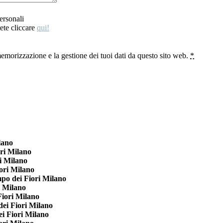
ersonali
ete cliccare
qui!
emorizzazione e la gestione dei tuoi dati da questo sito web.
*
lano
ri Milano
i Milano
ori Milano
o dei Fiori Milano
i Milano
iori Milano
ei Fiori Milano
i Fiori Milano