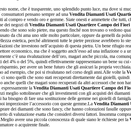
esto nome, che è trasparente, uno splendido punto luce, ma dove si muo
I consumatori pensano sempre ad una
Vendita Diamanti Usati Quarti
diti al compro e vendo oro e gemme. Siate onesti e ammettete che tutti,
ine dei negozi di
Vendita Diamanti Usati Quartiere Campo dei Fiori
icendo che sono solo pietre, ma questo finché non trovano o vedono qualc
usato da chi ama uno stile molto particolare, oppure da gemelli da polsin
za estetica, perché altrimenti tutte le pietre preziose avrebbero lo st
zioni che investono nell’acquisto di questa pietra. Un bene rifugio real
 settore economico, ma che è soggetto anch’esso ad una inflazione o a un
ente c’è una rivalutazione dell’oro, magari anche piccola, ma comunqu
ati del 4% o del 5%, quindi effettivamente rappresentano un bene su cui 
isparmio, per avere un bene futuro che gli assicuri la propria vecchiaia
o ad esempio, che poi si rivalutano nel corso degli anni.Alle volte la
Ve
ci sono quelli che sono stati recuperati direttamente dai gioielli, quind
 anche quelli che magari sono recuperati da altri accessori che non hann
a espressamente la
Vendita Diamanti Usati Quartiere Campo dei Fio
 meglio sottolineare che gli investimenti con gli acquisti dei diamanti s
ha bisogno di fare una sostituzione delle gemme nei gioielli di famigli
poi impreziosire l’accessorio con queste gemme.La
Vendita Diamanti 
prare dei diamanti che sono fancy, che hanno colorazioni fasulle oppure a
terio di valutazione esatta che consideri diversi fattori. Insomma com
le.Meglio avere una piccola conoscenza di quale siano le richieste per la
umatore o acquirente finale.