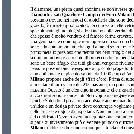
Il diamante, una pietra quasi anonima se non avesse qu
Diamanti Usati Quartiere Campo dei Fiori Milano
.
possiamo trovare nei negozi di gioielleria che sono de
gioiello, è rimasto ipnotizzato o ha curiosato nelle vetr
specialmente gli uomini, si allontanano dalle vetrine d
che spesso è molto venduto è il famoso ferma cravatte, 
una gemma che comunque non rappresenta solo una bellez
sono talmente importanti che ogni anno ci sono molte Na
primo metallo prezioso che rientra nei beni rifugio del
scopre un nuovo giacimento di oro ecco che immediatam
sono un bene rifugio che tutti gli anni vengono rivalut
persone possono anche eseguire un piccolo progetto di r
diamanti, anche di piccolo valore, da 1.000 euro all’ann
Milano
propone anche degli affari d’oro. Prima di tutto 
aumentare il loro valore del 2% massimo, ma poi ci sono
massima.Questo è un elemento importante che riguard
ancora non sono riconosciuti.Non vogliamo negare e anzi
banche.Solo che li possiamo acquistare anche quando si 
un’idea e un design privato dove comunque vogliamo 
delle pretese e regole da rispettare. Non andiamo a com
del certificato.Devono avere una quotazione con un cri
si parla di investimento può diventare piuttosto diffici
Milano
, richieste che sono comunque a tutela del cons