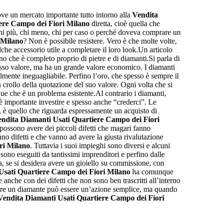
ve un mercato importante tutto intorno alla
Vendita
ere Campo dei Fiori Milano
diretta, cioè quella che
 chi più, chi meno, chi per caso o perché doveva comprare un
 Milano
? Non è possibile resistere. Vero è che molte volte,
he accessorio utile a completare il loro look.Un articolo
o che è completo proprio di pietre e di diamanti.Si parla di
esso valore, ma ha un grande valore economico. I diamanti
mente ineguagliabile. Perfino l’oro, che spesso è sempre il
 crollo della quotazione del suo valore. Ogni volta che si
e che è un problema esistente.Al contrario i diamanti,
è importante investire e spesso anche “crederci”. Le
, è quello che riguarda espressamente un acquisto di
ndita Diamanti Usati Quartiere Campo dei Fiori
i possono avere dei piccoli difetti che magari fanno
o difetti e che vanno ad avere la giusta rivalutazione
ri Milano
. Tuttavia i suoi impieghi sono diversi e alcuni
ono eseguiti da tantissimi imprenditori e perfino dalle
a, se si desidera avere un gioiello su commissione, con
Usati Quartiere Campo dei Fiori Milano
ha comunque
nche con dei difetti che non sono ben trascritti all’interno
prare un diamante può essere un’azione semplice, ma quando
Vendita Diamanti Usati Quartiere Campo dei Fiori