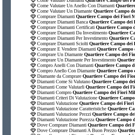
Come Valutare Diamanti
Quartiere Campo dei Fi
Come Valutare Un Anello Con Diamanti
Quartiere
Come Valutare Un Diamante
Quartiere Campo dei
Comprare Diamanti
Quartiere Campo dei Fiori M
Comprare Diamanti Banca
Quartiere Campo dei F
Comprare Diamanti Certificati
Quartiere Campo de
Comprare Diamanti Da Investimento
Quartiere Ca
Comprare Diamanti Per Investimento
Quartiere Ca
Comprare Diamanti Sciolti
Quartiere Campo dei F
Comprare E Vendere Diamanti
Quartiere Campo d
Comprare Un Diamante
Quartiere Campo dei Fio
Comprare Un Diamante Per Investimento
Quartier
Compro Anelli Con Diamanti
Quartiere Campo de
Compro Anello Con Diamante
Quartiere Campo d
Diamante da Comprare
Quartiere Campo dei Fior
Diamanti Come Si Valutano
Quartiere Campo dei
Diamanti Come Valutarli
Quartiere Campo dei Fi
Diamanti Compro
Quartiere Campo dei Fiori Mi
Diamanti Criteri Di Valutazione
Quartiere Campo 
Diamanti Valutazione
Quartiere Campo dei Fiori
Diamanti Valutazione Caratteristiche
Quartiere Ca
Diamanti Valutazione Prezzi
Quartiere Campo dei
Diamanti Valutazione Purezza
Quartiere Campo de
Dove Comprare Diamanti
Quartiere Campo dei F
Dove Comprare Diamanti A Buon Prezzo
Quartier