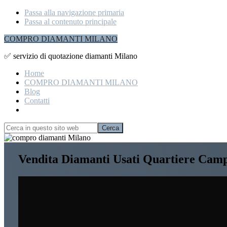
Passa alla navigazione primaria
Passa al contenuto principale
COMPRO DIAMANTI MILANO
✅ servizio di quotazione diamanti Milano
Home
COMPRO DIAMANTI MILANO
Blog
Contatti
Show
Search
Cerca
in
Hide
questo
Search
Explore
sito
Vendita Diamanti Usati Quartiere Camp
more
web