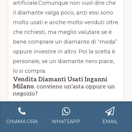
artificiale.Comunque non vuol dire che
il diamante valga poco, anzi essi sono
molto usati e anche molto venduti oltre
che richiesti, ma meglio valutare se è
bene comprare un diamante di “moda”
oppure investire in altro. Poi la scelta è
personale, se un diamante nero piace,
lo si compra.
Vendita Diamanti Usati Inganni
Milano
, conviene un’asta oppure un
negozio?
La
Vendita Diamanti Usati Inganni
Milano
può avvenire in un negozio di
CHIAMA ORA
WHATSAPP
EMAIL
“compro e vendo diamanti usati”