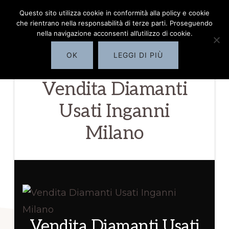
Passa
Questo sito utilizza cookie in conformità alla policy e cookie
COMPRO
MENU
che rientrano nella responsabilità di terze parti. Proseguendo
al
DIAMANTI
nella navigazione acconsenti all’utilizzo di cookie.
MILANO
contenuto
OK
LEGGI DI PIÙ
principale
✅
Vendita Diamanti
servizio
di
Usati Inganni
quotazione
Milano
diamanti
Milano
Vendita Diamanti Usati