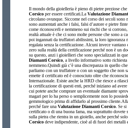
Il mondo della gioielleria è pieno di pietre preziose ch
Corsico
per essere certificati.La
Valutazione Diamant
circolano ovunque. Siccome nel corso dei secoli sono mi
sono aumentati anche i falsi, falsi d’autore e pietre fi
come riconoscerli e nemmeno sui rischi che si corrono
realtà attuale è che ci sono molte persone che sono a c
poi ingannati da truffatori abilissimi, la loro ignoranz
regalata senza la certificazione. Alcuni invece vantan
zero sulla realtà della certificazione perché non è un 
su questo, anzi i gioiellieri che sono specializzati in 
Diamanti Corsico
, a livello informativo sotto richie
nemmeno.Quindi già c’è una discrepanza in quello che si 
parliamo con un truffatore o con un soggetto che non s
emette il certificato ed è conosciuto oltre che riconosc
Internazionale. Esiste anche la HRD che riesce a rilasci
la certificazione di questi enti, perché iniziano ad av
cui potete anche comprare un eventuale diamante sprovvi
magari per lo ha perso o semplicemente non lo possiede a
gemmologico prima di affidarlo al prossimo cliente.All
perché fare una
Valutazione Diamanti Corsico
. Se si
certificato o di una buona fama, ma soprattutto dovete s
sulla pietra che rientra in un gioiello, anche perché so
Corsico
deve indipendente, cioè al di fuori dei metalli 