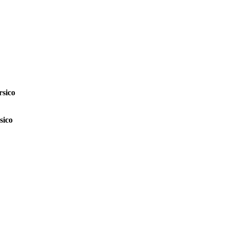
sico
sico