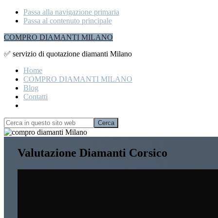
Passa alla navigazione primaria
Passa al contenuto principale
COMPRO DIAMANTI MILANO
✅ servizio di quotazione diamanti Milano
Home
COMPRO DIAMANTI MILANO
Blog
Contatti
Show
Search
Cerca
in
Hide
questo
Search
Explore
sito
Valutazione Diamanti Corsico
more
web