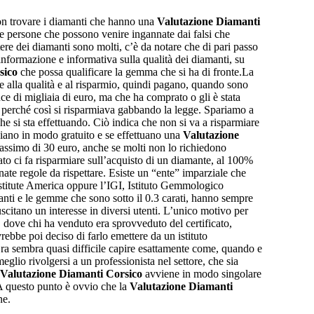
 non trovare i diamanti che hanno una
Valutazione Diamanti
 persone che possono venire ingannate dai falsi che
ere dei diamanti sono molti, c’è da notare che di pari passo
 informazione e informativa sulla qualità dei diamanti, su
sico
che possa qualificare la gemma che si ha di fronte.La
e alla qualità e al risparmio, quindi pagano, quando sono
ce di migliaia di euro, ma che ha comprato o gli è stata
 perché così si risparmiava gabbando la legge. Spariamo a
e si sta effettuando. Ciò indica che non si va a risparmiare
sciano in modo gratuito e se effettuano una
Valutazione
 massimo di 30 euro, anche se molti non lo richiedono
ato ci fa risparmiare sull’acquisto di un diamante, al 100%
ate regole da rispettare. Esiste un “ente” imparziale che
Institute America oppure l’IGI, Istituto Gemmologico
manti e le gemme che sono sotto il 0.3 carati, hanno sempre
citano un interesse in diversi utenti. L’unico motivo per
, dove chi ha venduto era sprovveduto del certificato,
rebbe poi deciso di farlo emettere da un istituto
Ora sembra quasi difficile capire esattamente come, quando e
meglio rivolgersi a un professionista nel settore, che sia
Valutazione Diamanti Corsico
avviene in modo singolare
. A questo punto è ovvio che la
Valutazione Diamanti
ne.