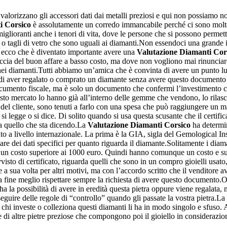
e valorizzano gli accessori dati dai metalli preziosi e qui non possiamo
i Corsico
è assolutamente un corredo immancabile perché ci sono molte
glioranti anche i tenori di vita, dove le persone che si possono permett
nte o tagli di vetro che sono uguali ai diamanti.Non essendoci una grande
, ecco che è diventato importante avere una
Valutazione Diamanti Cor
accia del buon affare a basso costo, ma dove non vogliono mai rinunciar
a nei diamanti.Tutti abbiamo un’amica che è convinta di avere un punto lu
o di aver regalato o comprato un diamante senza avere questo documento
documento fiscale, ma è solo un documento che confermi l’investimento ch
questo mercato lo hanno già all’interno delle gemme che vendono, lo rila
sta del cliente, sono tenuti a farlo con una spesa che può raggiungere un
legge o si dice. Di solito quando si usa questa scusante che il certific
a quello che sta dicendo.La
Valutazione Diamanti Corsico
ha determin
iuto a livello internazionale. La prima è la GIA, sigla del Gemological 
are dei dati specifici per quanto riguarda il diamante.Solitamente i dia
ere un costo superiore ai 1000 euro. Quindi hanno comunque un costo e sus
sto di certificato, riguarda quelli che sono in un compro gioielli usato
 sua volta per altri motivi, ma con l’accordo scritto che il venditore av
a fine meglio rispettare sempre la richiesta di avere questo documento.
 ha la possibilità di avere in eredità questa pietra oppure viene regalata, 
eguire delle regole di “controllo” quando gli passate la vostra pietra.La
lo chi investe o colleziona questi diamanti li ha in modo singolo e sfuso
e di altre pietre preziose che compongono poi il gioiello in considerazio