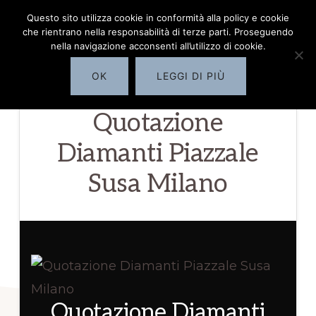
Passa
Questo sito utilizza cookie in conformità alla policy e cookie
COMPRO
MENU
che rientrano nella responsabilità di terze parti. Proseguendo
al
DIAMANTI
nella navigazione acconsenti all’utilizzo di cookie.
MILANO
contenuto
OK
LEGGI DI PIÙ
principale
✅
Quotazione
servizio
di
Diamanti Piazzale
quotazione
Susa Milano
diamanti
Milano
Quotazione Diamanti