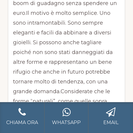
boom di guadagno senza spendere un
euro.Il motivo è molto semplice. Uno
sono intramontabili. Sono sempre
eleganti e facili da abbinare a diversi
gioielli. Si possono anche tagliare
poiché non sono stati danneggiati da
altre forme e rappresentano un bene
rifugio che anche in futuro potrebbe
tornare molto di tendenza, con una
grande domanda.Considerate che le
forme “naturali”, come quelle sopra
elencate, sono anche molto più rare,
quindi è normale che costino molto.
CHIAMA ORA
WHATSAPP
EMAIL
Tasse e imposte, ecco