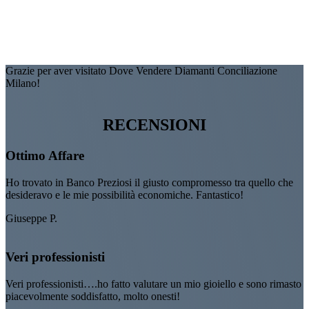
Grazie per aver visitato Dove Vendere Diamanti Conciliazione
Milano!
RECENSIONI
Ottimo Affare
Ho trovato in Banco Preziosi il giusto compromesso tra quello che
desideravo e le mie possibilità economiche. Fantastico!
Giuseppe P.
Veri professionisti
Veri professionisti….ho fatto valutare un mio gioiello e sono rimasto
piacevolmente soddisfatto, molto onesti!