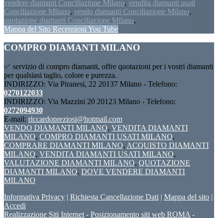
vendere diamanti Conciliazione Milano
,
vendita diamanti usati
Conciliazione Milano
,
vendo diamanti Conciliazione Milano
,
quotazione diamanti Conciliazione Milano
,
Mappa del Sito
Recensioni
You Tube
Footer
COMPRO DIAMANTI MILANO
✅ servizio di compro diamanti, offre quotazioni per i vostri diamanti
per qualsiasi taglio, colore e purezza.
INDIRIZZO: Via Piranesi, 22 20137 Milano - Telefono:
0270122033
INDIRIZZO: Via Mazzini 20 20123 Milano - Telefono:
0272094930
E-mail:
riccardopreziosi@hotmail.com
VENDO DIAMANTI MILANO
,
VENDITA DIAMANTI
MILANO
,
COMPRO DIAMANTI USATI MILANO
,
COMPRARE DIAMANTI MILANO
,
ACQUISTO DIAMANTI
MILANO
,
VENDITA DIAMANTI USATI MILANO
,
VALUTAZIONE DIAMANTI MILANO
,
QUOTAZIONE
DIAMANTI MILANO
,
DOVE VENDERE DIAMANTI
MILANO
Informativa Privacy
|
Richiesta Cancellazione Dati
|
Mappa del sito
|
Accedi
Realizzazione Siti Internet
-
Posizionamento siti web ROMA
-