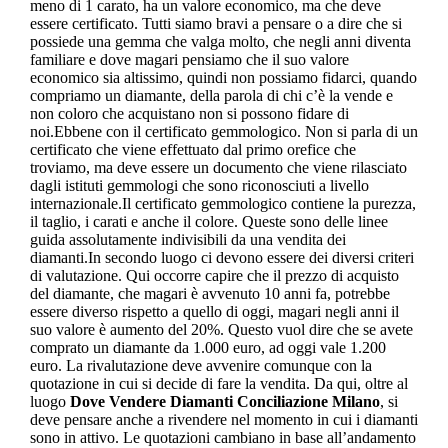
meno di 1 carato, ha un valore economico, ma che deve
essere certificato. Tutti siamo bravi a pensare o a dire che si
possiede una gemma che valga molto, che negli anni diventa
familiare e dove magari pensiamo che il suo valore
economico sia altissimo, quindi non possiamo fidarci, quando
compriamo un diamante, della parola di chi c’è la vende e
non coloro che acquistano non si possono fidare di
noi.Ebbene con il certificato gemmologico. Non si parla di un
certificato che viene effettuato dal primo orefice che
troviamo, ma deve essere un documento che viene rilasciato
dagli istituti gemmologi che sono riconosciuti a livello
internazionale.Il certificato gemmologico contiene la purezza,
il taglio, i carati e anche il colore. Queste sono delle linee
guida assolutamente indivisibili da una vendita dei
diamanti.In secondo luogo ci devono essere dei diversi criteri
di valutazione. Qui occorre capire che il prezzo di acquisto
del diamante, che magari è avvenuto 10 anni fa, potrebbe
essere diverso rispetto a quello di oggi, magari negli anni il
suo valore è aumento del 20%. Questo vuol dire che se avete
comprato un diamante da 1.000 euro, ad oggi vale 1.200
euro. La rivalutazione deve avvenire comunque con la
quotazione in cui si decide di fare la vendita. Da qui, oltre al
luogo
Dove Vendere Diamanti Conciliazione Milano
, si
deve pensare anche a rivendere nel momento in cui i diamanti
sono in attivo. Le quotazioni cambiano in base all’andamento