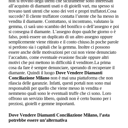
non si trovino degli utenti che sicuramente sono interessati
all’acquisto di diamanti usati o di gioielli vari, ma spesso si
trovano tanti utenti che sono dei veri e propri truffatori.Cosa
succede? Il cliente truffatore contatta l’utente che ha messo in
vendita il diamante. Contrattano, si incontrano, valutano la
gemma, ci sarà uno scambio del bonifico o dell’assegno e poi
si consegna il diamante. L’assegno dopo qualche giorno o è
falso, potrà essere un duplicato di un altro assegno oppure
semplicemente viene ritirato e il conto chiuso.In poche parole
si perdono sia i capitali che la gemma. Inoltre ci possono
essere anche delle motivazioni per cui non viene denunciato
l’accaduto, come eventuale evasione fiscale oppure altri
motivi che poi mettono in difficoltà il venditore.La prima
cosa da fare è sempre denunciare, sperando di recuperare il
diamante. Quindi il luogo
Dove Vendere Diamanti
Conciliazione Milano
non è mai una piattaforma che non
rilascia delle garanzie. Infatti, questi portali non sono mai
responsabili per quello che viene messo in vendita e
nemmeno quali sono le eventuali truffe che ci sono. Loro
offrono un servizio libero, quindi non è certo buono per i
preziosi, gioielli e gemme importanti.
Dove Vendere Diamanti Conciliazione Milano
, l’asta
potrebbe essere un’alternativa