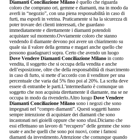
Diamanti Conciliazione Milano
è quello che riguarda
coloro che comprano ori, gemme e diamanti, ma in modo da
averli in “negozio”, con una piena responsabilità in caso di
furti, ma esporli in vetrina. Praticamente si ha la sicurezza di
poter trovare dei clienti interessati, che guardano
immediatamente e direttamente i diamanti potendoli
acquistare sul momento.Ovviamente coloro che stanno
vendendo il diamante devono poi avere un chiarimento su
quale sia il valore della gemma e magari anche quello che
possono guadagnarci sopra. Certo che avendo un luogo
Dove Vendere Diamanti Conciliazione Milano
in conto
vendita, il soggetto che si occupa della vendita e anche
dell’esposizione, oltre che della responsabilità di risarcimento
in caso di furto, si mette d’accordo con il venditore per una
percentuale che varia dal 5% fino poi al 20%. La scelta deve
essere di entrambe le parti.L’intermediario è comunque un
soggetto che non acquista direttamente il diamante, ma se ne
occupa in modo da rivenderlo.Altro luogo
Dove Vendere
Diamanti Conciliazione Milano
sono i negozi che sono
impegnati nel “compro diamanti”. Questi soggetti hanno
sempre intenzione di acquistare dei diamanti che sono
incastonati nei gioielli oppure che sono sfusi.Diciamo che
essi effettuano un lavoro di “recupero” delle gemme che sono
usate e anche quelli che sono poi nuovi, come i famosi
diamanti da investimento.Attenzione che comunque quando