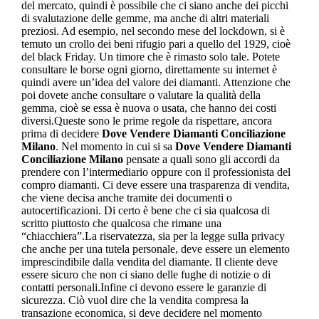
del mercato, quindi è possibile che ci siano anche dei picchi
di svalutazione delle gemme, ma anche di altri materiali
preziosi. Ad esempio, nel secondo mese del lockdown, si è
temuto un crollo dei beni rifugio pari a quello del 1929, cioè
del black Friday. Un timore che è rimasto solo tale. Potete
consultare le borse ogni giorno, direttamente su internet è
quindi avere un’idea del valore dei diamanti. Attenzione che
poi dovete anche consultare o valutare la qualità della
gemma, cioè se essa è nuova o usata, che hanno dei costi
diversi.Queste sono le prime regole da rispettare, ancora
prima di decidere
Dove Vendere Diamanti Conciliazione
Milano
. Nel momento in cui si sa
Dove Vendere Diamanti
Conciliazione Milano
pensate a quali sono gli accordi da
prendere con l’intermediario oppure con il professionista del
compro diamanti. Ci deve essere una trasparenza di vendita,
che viene decisa anche tramite dei documenti o
autocertificazioni. Di certo è bene che ci sia qualcosa di
scritto piuttosto che qualcosa che rimane una
“chiacchiera”.La riservatezza, sia per la legge sulla privacy
che anche per una tutela personale, deve essere un elemento
imprescindibile dalla vendita del diamante. Il cliente deve
essere sicuro che non ci siano delle fughe di notizie o di
contatti personali.Infine ci devono essere le garanzie di
sicurezza. Ciò vuol dire che la vendita compresa la
transazione economica, si deve decidere nel momento