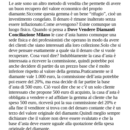
Le aste sono un altro metodo di vendita che permette di avere
un buon recupero del valore economico del proprio
diamante.Siccome questa gemma è un bene “rifugio”, cioè un
investimento congelato. Il denaro è rimane inalterato senza
essere inflazionato.Come avvengono? Esiste comunque un
luogo fisico. Quando si pensa a
Dove Vendere Diamanti
Conciliazione Milano
le case d’asta hanno comunque una
sede fisica e dei professionisti che operano in modo da avere
dei clienti che siano interessati alla loro collezione.Solo che si
deve pensare esattamente a quale sia il denaro che si vuole
recuperare. Cosa vuol dire? Indubbiamente la casa d’asta è
interessata a ricevere la commissione, quindi potrebbe poi
anche decidere di partire da un prezzo base che è molto
inferiore rispetto al valore della gemma.Praticamente se il
diamante vale 1.000 euro, la commissione dell’asta potrebbe
poi essere del 20%, ma essa decide di far partire la base
d’asta di 500 euro. Ciò vuol dire che se c’è un solo cliente
interessato che propone 500 euro di acquisto, la casa d’asta è
obbligata a vendere e ad affidare la gemma al cliente che ha
speso 500 euro, riceverà poi la sua commissione del 20% e
alla fine il venditore si trova con del denaro contante che è un
terzo del valore originale del diamante.Quindi meglio sempre
dichiarare che il valore non deve essere svalutato e che la
base d’asta deve essere uguale alla quotazione della spesa
originale del diamante.