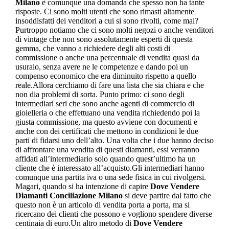
Milano
è comunque una domanda che spesso non ha tante
risposte. Ci sono molti utenti che sono rimasti altamente
insoddisfatti dei venditori a cui si sono rivolti, come mai?
Purtroppo notiamo che ci sono molti negozi o anche venditori
di vintage che non sono assolutamente esperti di questa
gemma, che vanno a richiedere degli alti costi di
commissione o anche una percentuale di vendita quasi da
usuraio, senza avere ne le competenze e dando poi un
compenso economico che era diminuito rispetto a quello
reale.Allora cerchiamo di fare una lista che sia chiara e che
non dia problemi di sorta. Punto primo: ci sono degli
intermediari seri che sono anche agenti di commercio di
gioielleria o che effettuano una vendita richiedendo poi la
giusta commissione, ma questo avviene con documenti e
anche con dei certificati che mettono in condizioni le due
parti di fidarsi uno dell’alto. Una volta che i due hanno deciso
di affrontare una vendita di questi diamanti, essi verranno
affidati all’intermediario solo quando quest’ultimo ha un
cliente che è interessato all’acquisto.Gli intermediari hanno
comunque una partita iva o una sede fisica in cui rivolgersi.
Magari, quando si ha intenzione di capire
Dove Vendere
Diamanti Conciliazione Milano
si deve partire dal fatto che
questo non è un articolo di vendita porta a porta, ma si
ricercano dei clienti che possono e vogliono spendere diverse
centinaia di euro.Un altro metodo di
Dove Vendere