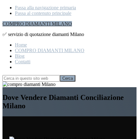
Passa alla navigazione primaria
Passa al contenuto principale
COMPRO DIAMANTI MILANO
✅ servizio di quotazione diamanti Milano
Home
COMPRO DIAMANTI MILANO
Blog
Contatti
Show
Search
Cerca
in
Hide
questo
Search
Explore
sito
Dove Vendere Diamanti Conciliazione
more
web
Milano