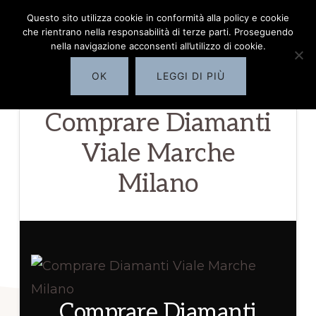
Passa
Questo sito utilizza cookie in conformità alla policy e cookie
COMPRO
MENU
che rientrano nella responsabilità di terze parti. Proseguendo
al
DIAMANTI
nella navigazione acconsenti all’utilizzo di cookie.
MILANO
contenuto
OK
LEGGI DI PIÙ
principale
✅
Comprare Diamanti
servizio
di
Viale Marche
quotazione
Milano
diamanti
Milano
Comprare Diamanti