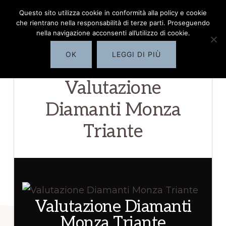
Passa
Questo sito utilizza cookie in conformità alla policy e cookie
COMPRO
MENU
che rientrano nella responsabilità di terze parti. Proseguendo
al
DIAMANTI
nella navigazione acconsenti all’utilizzo di cookie.
MILANO
contenuto
OK
LEGGI DI PIÙ
principale
✅
Valutazione
servizio
di
Diamanti Monza
quotazione
Triante
diamanti
Milano
Valutazione Diamanti
Monza Triante