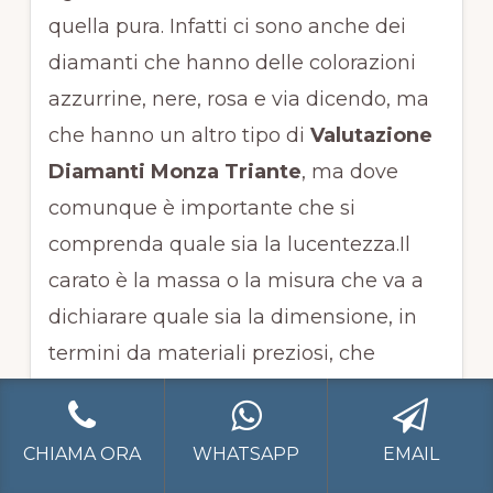
quella pura. Infatti ci sono anche dei
diamanti che hanno delle colorazioni
azzurrine, nere, rosa e via dicendo, ma
che hanno un altro tipo di
Valutazione
Diamanti Monza Triante
, ma dove
comunque è importante che si
comprenda quale sia la lucentezza.Il
carato è la massa o la misura che va a
dichiarare quale sia la dimensione, in
termini da materiali preziosi, che
riescono a dichiarare quale sia il peso.
Valutazione Diamanti Monza
Triante
, taglio e la sua importanza
CHIAMA ORA
WHATSAPP
EMAIL