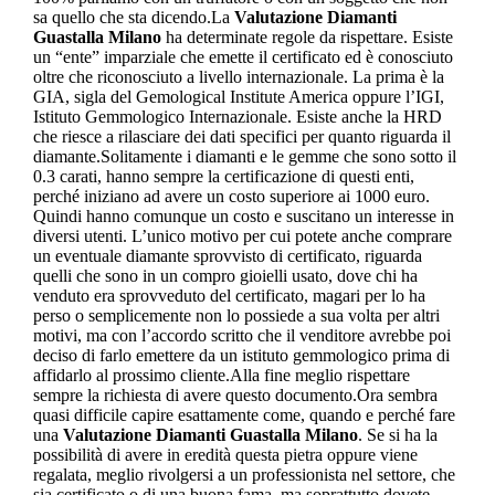
sa quello che sta dicendo.La
Valutazione Diamanti
Guastalla Milano
ha determinate regole da rispettare. Esiste
un “ente” imparziale che emette il certificato ed è conosciuto
oltre che riconosciuto a livello internazionale. La prima è la
GIA, sigla del Gemological Institute America oppure l’IGI,
Istituto Gemmologico Internazionale. Esiste anche la HRD
che riesce a rilasciare dei dati specifici per quanto riguarda il
diamante.Solitamente i diamanti e le gemme che sono sotto il
0.3 carati, hanno sempre la certificazione di questi enti,
perché iniziano ad avere un costo superiore ai 1000 euro.
Quindi hanno comunque un costo e suscitano un interesse in
diversi utenti. L’unico motivo per cui potete anche comprare
un eventuale diamante sprovvisto di certificato, riguarda
quelli che sono in un compro gioielli usato, dove chi ha
venduto era sprovveduto del certificato, magari per lo ha
perso o semplicemente non lo possiede a sua volta per altri
motivi, ma con l’accordo scritto che il venditore avrebbe poi
deciso di farlo emettere da un istituto gemmologico prima di
affidarlo al prossimo cliente.Alla fine meglio rispettare
sempre la richiesta di avere questo documento.Ora sembra
quasi difficile capire esattamente come, quando e perché fare
una
Valutazione Diamanti Guastalla Milano
. Se si ha la
possibilità di avere in eredità questa pietra oppure viene
regalata, meglio rivolgersi a un professionista nel settore, che
sia certificato o di una buona fama, ma soprattutto dovete