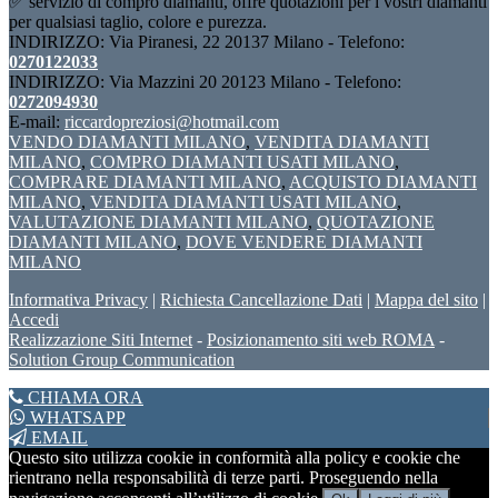
✅ servizio di compro diamanti, offre quotazioni per i vostri diamanti
per qualsiasi taglio, colore e purezza.
INDIRIZZO: Via Piranesi, 22 20137 Milano - Telefono:
0270122033
INDIRIZZO: Via Mazzini 20 20123 Milano - Telefono:
0272094930
E-mail:
riccardopreziosi@hotmail.com
VENDO DIAMANTI MILANO
,
VENDITA DIAMANTI
MILANO
,
COMPRO DIAMANTI USATI MILANO
,
COMPRARE DIAMANTI MILANO
,
ACQUISTO DIAMANTI
MILANO
,
VENDITA DIAMANTI USATI MILANO
,
VALUTAZIONE DIAMANTI MILANO
,
QUOTAZIONE
DIAMANTI MILANO
,
DOVE VENDERE DIAMANTI
MILANO
Informativa Privacy
|
Richiesta Cancellazione Dati
|
Mappa del sito
|
Accedi
Realizzazione Siti Internet
-
Posizionamento siti web ROMA
-
Solution Group Communication
CHIAMA ORA
WHATSAPP
EMAIL
Questo sito utilizza cookie in conformità alla policy e cookie che
rientrano nella responsabilità di terze parti. Proseguendo nella