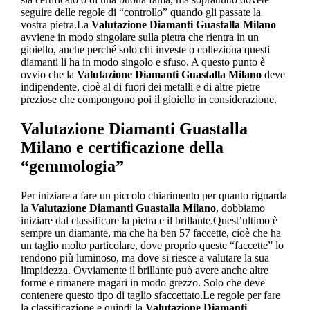
seguire delle regole di “controllo” quando gli passate la
vostra pietra.La
Valutazione Diamanti Guastalla Milano
avviene in modo singolare sulla pietra che rientra in un
gioiello, anche perché solo chi investe o colleziona questi
diamanti li ha in modo singolo e sfuso. A questo punto è
ovvio che la
Valutazione Diamanti Guastalla Milano
deve
indipendente, cioè al di fuori dei metalli e di altre pietre
preziose che compongono poi il gioiello in considerazione.
Valutazione Diamanti Guastalla
Milano
e certificazione della
“gemmologia”
Per iniziare a fare un piccolo chiarimento per quanto riguarda
la
Valutazione Diamanti Guastalla Milano
, dobbiamo
iniziare dal classificare la pietra e il brillante.Quest’ultimo è
sempre un diamante, ma che ha ben 57 faccette, cioè che ha
un taglio molto particolare, dove proprio queste “faccette” lo
rendono più luminoso, ma dove si riesce a valutare la sua
limpidezza. Ovviamente il brillante può avere anche altre
forme e rimanere magari in modo grezzo. Solo che deve
contenere questo tipo di taglio sfaccettato.Le regole per fare
la classificazione e quindi la
Valutazione Diamanti