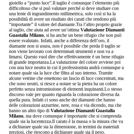
gioiello a “punto luce”.Il taglio è comunque l’elemento più
difficoltoso che si può valutare perché si deve studiare con
una lente di ingrandimento millimetrica, solo così si ha la
possibilità di avere un risultato dei carati che rendono più
“importante” il valore del diamante.Tra l’altro proprio grazie
al taglio, che aiuta ad avere un’ottima
Valutazione Diamanti
Guastalla Milano
, si ha anche un bene rifugio che non può
essere svalutato. Infatti, anche a differenza dell’oro, il
diamante non si usura, non è possibile che perda il taglio se
non viene lavorato con determinati strumenti e non va a
limarsi. Questo vuol dire che effettivamente è un bene rifugio
di grande importanza.La valutazione del colore avviene poi
con una luce neutra in cui il professionista andrà comunque a
notare quale sia la luce che filtra al suo interno. Tramite
alcune vetrine che emettono un fascio di luce concentrati, ma
che sono neutri, si riesce a notare se la pietra ha un colore
perfetto senza intromissione di elementi inquinanti.Lo stesso
discorso vale per quanto riguarda la colorazione diversa da
quella pura. Infatti ci sono anche dei diamanti che hanno
delle colorazioni azzurrine, nere, rosa e via dicendo, ma che
hanno un altro tipo di
Valutazione Diamanti Guastalla
Milano
, ma dove comunque è importante che si comprenda
quale sia la lucentezza.Il carato è la massa o la misura che va
a dichiarare quale sia la dimensione, in termini da materiali
preziosi, che riescono a dichiarare quale sia il peso.