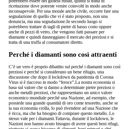
potrebbero essere dei gioielli rubati, quindi si tratta di
ricettazione dove potreste venire coinvolti in modo anche
inconsapevole. Per una morale anche civile, occorre fare una
segnalazione di quello che vi è stato proposto, non una
denuncia, ma una segnalazione.In secondo luogo si
potrebbero trattare di tagli di pietre di basso costo oppure
anche di pezzi di vetro, che vengono fatti passare per
diamante e quindi danneggiano il mercato dei preziosi e si
tratta di una truffa al consumatore diretto.
Perché i diamanti sono così attraenti
C’è un vero è proprio dibattito sul perché i diamanti sono così
preziosi e perché si considerano un bene rifugio, una
discussione che dopo il lockdown da pandemia di Corona
Virus si è riacceso in modo “feroce”.La nostra economia si
basa sul valore che si danno a determinate pietre preziosi o
anche metalli preziosi, che rappresentano un unico valore
economico mondiale perché una Nazione, ad esempio, che
possiede una grande quantità di oro come tesoretto, anche se
la sua economia crolla, lo può rivendere ad una Nazione che
è ricca, ma che ha bisogno di comprare questo metallo. Lo
stesso vale per i diamanti.Tuttavia, durante il lockdown, le
Nazioni non hanno avuto bisogno di avere questi beni rifugi,
piuttosto si aveva bisogno di alimenti, beni primari e altri