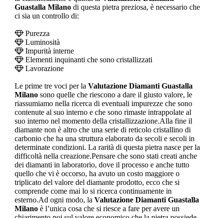
Guastalla Milano
di questa pietra preziosa, è necessario che
ci sia un controllo di:
Purezza
Luminosità
Impurità interne
Elementi inquinanti che sono cristallizzati
Lavorazione
Le prime tre voci per la
Valutazione Diamanti Guastalla
Milano
sono quelle che riescono a dare il giusto valore, le
riassumiamo nella ricerca di eventuali impurezze che sono
contenute al suo interno e che sono rimaste intrappolate al
suo interno nel momento della cristallizzazione.Alla fine il
diamante non è altro che una serie di reticolo cristallino di
carbonio che ha una struttura elaborato da secoli e secoli in
determinate condizioni. La rarità di questa pietra nasce per la
difficoltà nella creazione.Pensare che sono stati creati anche
dei diamanti in laboratorio, dove il processo e anche tutto
quello che vi è occorso, ha avuto un costo maggiore o
triplicato del valore del diamante prodotto, ecco che si
comprende come mai lo si ricerca continuamente in
esterno.Ad ogni modo, la
Valutazione Diamanti Guastalla
Milano
è l’unica cosa che si riesce a fare per avere un
chiarimento poi sul valore economico che la pietra possiede.