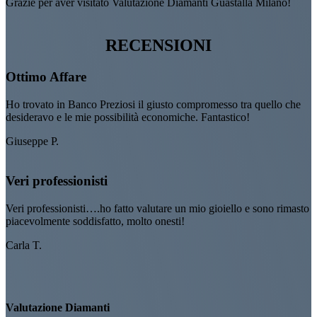
Grazie per aver visitato Valutazione Diamanti Guastalla Milano!
RECENSIONI
Ottimo Affare
Ho trovato in Banco Preziosi il giusto compromesso tra quello che
desideravo e le mie possibilità economiche. Fantastico!
Giuseppe P.
Veri professionisti
Veri professionisti….ho fatto valutare un mio gioiello e sono rimasto
piacevolmente soddisfatto, molto onesti!
Carla T.
Valutazione Diamanti