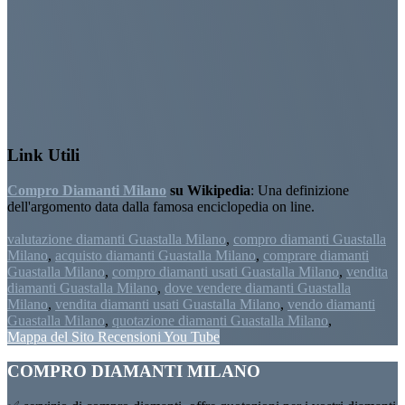
Link Utili
Compro Diamanti Milano
su Wikipedia
: Una definizione
dell'argomento data dalla famosa enciclopedia on line.
valutazione diamanti Guastalla Milano
,
compro diamanti Guastalla
Milano
,
acquisto diamanti Guastalla Milano
,
comprare diamanti
Guastalla Milano
,
compro diamanti usati Guastalla Milano
,
vendita
diamanti Guastalla Milano
,
dove vendere diamanti Guastalla
Milano
,
vendita diamanti usati Guastalla Milano
,
vendo diamanti
Guastalla Milano
,
quotazione diamanti Guastalla Milano
,
Mappa del Sito
Recensioni
You Tube
Footer
COMPRO DIAMANTI MILANO