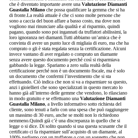
che è diventato importante avere una
Valutazione Diamanti
Guastalla Milano
che possa qualificare la gemma che si ha
di fronte.La realtà attuale è che ci sono molte persone che
sono a caccia del buon affare a basso costo, ma dove non
vogliono mai rinunciare alla qualità e al risparmio, quindi
pagano, quando sono poi ingannati da truffatori abilissimi, la
loro ignoranza nei diamanti.Tutti abbiamo un’amica che è
convinta di avere un punto luce di migliaia di euro, ma che ha
comprato o gli è stata regalata senza la certificazione. Alcuni
invece vantano di aver regalato o comprato un diamante
senza avere questo documento perché così si risparmiava
gabbando la legge. Spariamo a zero sulla realtà della
certificazione perché non è un documento fiscale, ma è solo
un documento che confermi l’investimento che si sta
effettuando. Ciò indica che non si va a risparmiare su questo,
anzi i gioiellieri che sono specializzati in questo mercato lo
hanno già all’interno delle gemme che vendono, lo rilasciano
in modo gratuito e se effettuano una
Valutazione Diamanti
Guastalla Milano
, a livello informativo sotto richiesta del
cliente, sono tenuti a farlo con una spesa che può raggiungere
un massimo di 30 euro, anche se molti non lo richiedono
nemmeno.Quindi già c’è una discrepanza in quello che si
legge o si dice. Di solito quando si usa questa scusante che il
certificato ci fa risparmiare sull’acquisto di un diamante, al
100% parliamo con un truffatore o con un soggetto che non